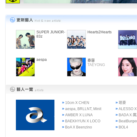
SUPER JUNIOR-
Hearts2Hearts
83z
aespa
泰容
TAEYONG
10cm X CHEN
珉豪
aespa, BRLLNT, Minit
ALESSO X
AMBER X LUNA
BADA X 
BAEKHYUN X LOCO
BeatBurge
BoA X Beenzino
BOL4