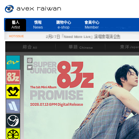
藝人
情報
購物中心
會員中心
Artist
News
e-shop
Member
HOTISSUE
2月27日『Need More Live』演唱會取消公告
綜合
華語
東洋