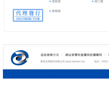
成始璄
徐仁國
張根碩