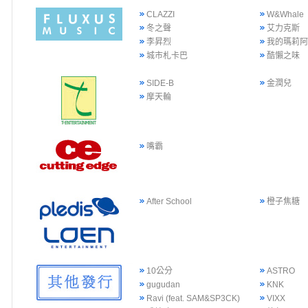
CLAZZI
W&Whale
冬之聲
艾力克斯
李昇烈
我的瑪莉
城市札卡巴
酷懶之味
SIDE-B
金潤兒
摩天輪
嘴霸
After School
橙子焦糖
10公分
ASTRO
gugudan
KNK
Ravi (feat. SAM&SP3CK)
VIXX