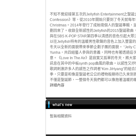
不知不覺迎接第五次的Jellyfish Entertainment之聖誕企劃J
Confession》等，從2010年開始只要到了冬天就每年被
Christmas。2014年發行了成始璄個人的聖誕專輯，
劃回來了。收錄全新感性的Jellyfish的2015聖誕歌曲《Lov
與在SBS K-POP STAR第四季以清透的音色引起大眾注意
以往Jellyfish特有的溫暖男性歌聲的音色上加入豐富的
冬天以全新的面貌帶來季節企劃子團的面貌。 “Jelly Christm
Yunha，共四組藝人參與的意義，同時也有著透過這次的歌
意。《Love In The Air》是寂寞又孤單的冬
訊息在其中的中板synth pop曲風的歌曲。以感性又
歌詞刺激許多人的感性之作詞者“Kim JiHyang”的
季，只要是和像是聖誕老公公的禮物般期待已久來到我們身邊的Jell
不僅是聖誕節，一整個冬天我們都可以像抱著溫暖的
詳細內容
暫無相關資料