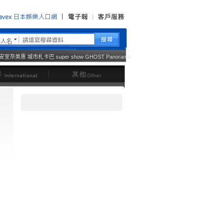
藝人名
安室奈美惠
城市札卡巴
super show
GHOST
Panorama
西洋
其他