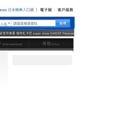
藝人名
安室奈美惠
城市札卡巴
super show
GHOST
Panorama
西洋
其他