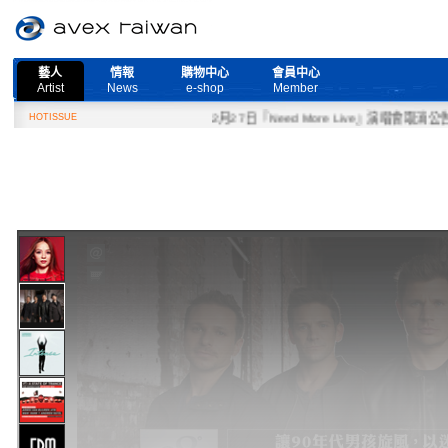
藝人
情報
購物中心
會員中心
Artist
News
e-shop
Member
HOTISSUE
2月27日『Need More Live』演唱會取消公告