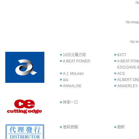
16位元羅力塔
6XT7
A BEAT POWER
A BEAT POW
EDO,DAVE 
A.J. McLean
ACE
ala
ALBERT ON
ANNALISE
ANNERLEY
林家一口
普莉西雅
劉軒