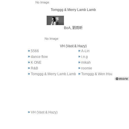
Tomggg & Merry Lamb Lamb
BoA, 劉雨昕
VH (Vast & Hazy)
5566
A-Lin
dance flow
i.n.g
K ONE
mikah
R&B
roomie
Tomggg & Merry Lamb Lamb
Tomggg & Wen Hsu
VH (Vast & Hazy)