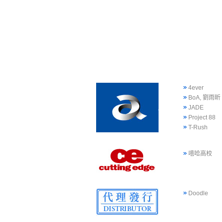
4ever
BoA, 劉雨昕
JADE
Project 88
T-Rush
嘻哈高校
Doodle