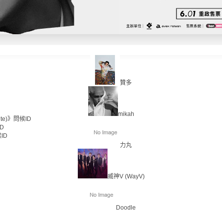
贊多
mikah
te)》問候ID
D
ID
力丸
威神V (WayV)
Doodle