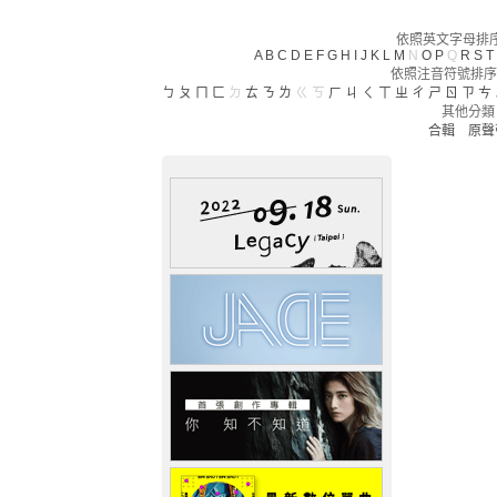
依照英文字母排序(
A
B
C
D
E
F
G
H
I
J
K
L
M
N
O
P
Q
R
S
T
依照注音符號排序
ㄅ
ㄆ
ㄇ
ㄈ
ㄉ
ㄊ
ㄋ
ㄌ
ㄍ
ㄎ
ㄏ
ㄐ
ㄑ
ㄒ
ㄓ
ㄔ
ㄕ
ㄖ
ㄗ
ㄘ
其他分類
合輯
原聲