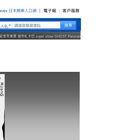
藝人名
安室奈美惠
城市札卡巴
super show
GHOST
Panorama