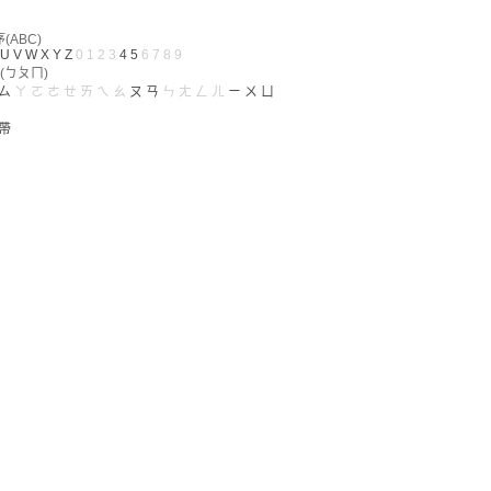
ABC)
U
V
W
X
Y
Z
0
1
2
3
4
5
6
7
8
9
(ㄅㄆㄇ)
ㄙ
ㄚ
ㄛ
ㄜ
ㄝ
ㄞ
ㄟ
ㄠ
ㄡ
ㄢ
ㄣ
ㄤ
ㄥ
ㄦ
ㄧ
ㄨ
ㄩ
帶