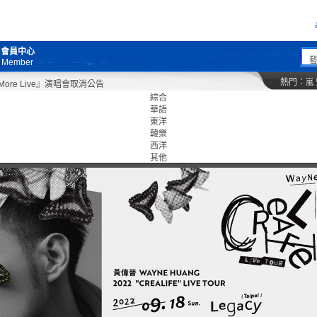
會員中心
Member
熱門：
嵐
 Live』演唱會取消公告
綜合
華語
東洋
韓樂
西洋
其他