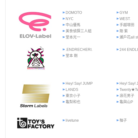
DOMOTO
GYM
NYC
WEST.
中山優馬
手越增田
美食偵探三人組
剛 紫
堂本光一
瀨戶花all st
.ENDRECHERI.
244 ENDLI
堂本 剛
Hey! Say! JUMP
Hey! Say
LANDS
Twenty★T
東京小子
浪花男子
龜梨和也
龜與山P
livetune
柚子