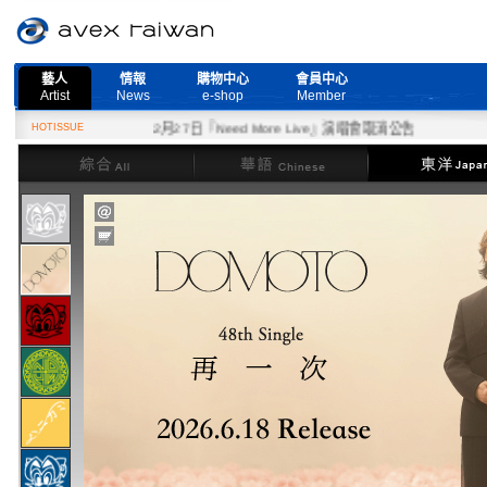
藝人
情報
購物中心
會員中心
Artist
News
e-shop
Member
HOTISSUE
2月27日『Need More Live』演唱會取消公告
綜合
華語
東洋