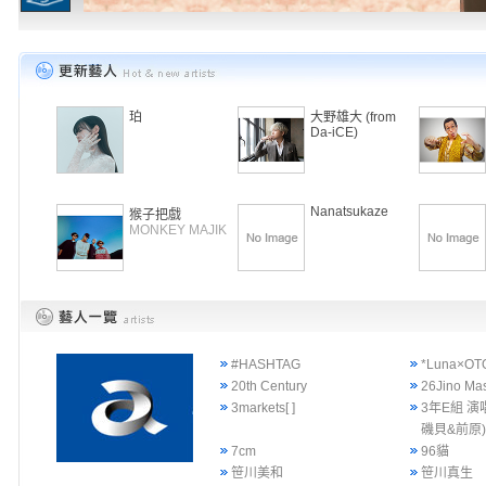
珀
大野雄大 (from
Da-iCE)
Nanatsukaze
猴子把戲
MONKEY MAJIK
#HASHTAG
*Luna×OT
20th Century
26Jino Ma
3markets[ ]
3年E組 演
磯貝&前原
7cm
96貓
笹川美和
笹川真生