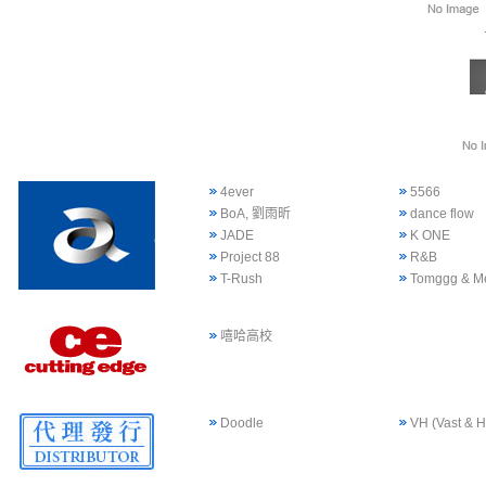
4ever
5566
BoA, 劉雨昕
dance flow
JADE
K ONE
Project 88
R&B
T-Rush
Tomggg & M
嘻哈高校
Doodle
VH (Vast & H