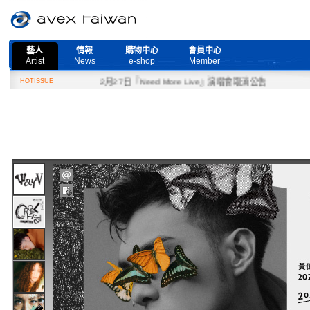
藝人
情報
購物中心
會員中心
Artist
News
e-shop
Member
HOTISSUE
2月27日『Need More Live』演唱會取消公告