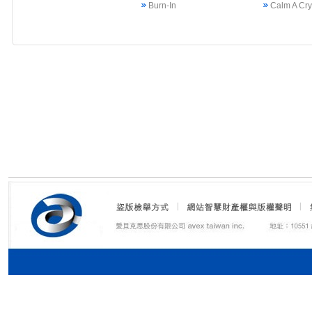
Burn-In
Calm A Cr