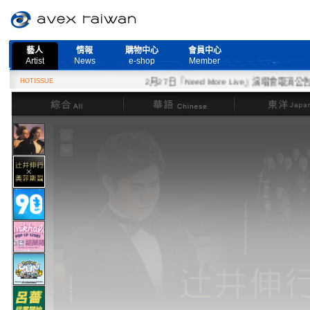
藝人
情報
購物中心
會員中心
Artist
News
e-shop
Member
HOTISSUE
2月27日『Need More Live』演唱會取消公告
綜合
華語
東洋