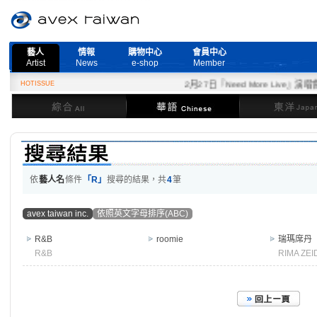
藝人
情報
購物中心
會員中心
Artist
News
e-shop
Member
HOTISSUE
2月27日『Need More Live』演唱
綜合
華語
東洋
依
藝人名
條件
「R」
搜尋的結果，共
4
筆
avex taiwan inc.
依照英文字母排序(ABC)
R&B
roomie
瑞瑪席丹
R&B
RIMA ZE