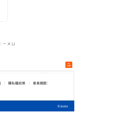
ㄦ
ㄧ
ㄨ
ㄩ