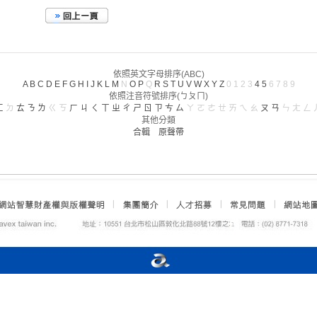
依照英文字母排序(ABC)
A
B
C
D
E
F
G
H
I
J
K
L
M
N
O
P
Q
R
S
T
U
V
W
X
Y
Z
0
1
2
3
4
5
6
7
8
9
依照注音符號排序(ㄅㄆㄇ)
ㄈ
ㄉ
ㄊ
ㄋ
ㄌ
ㄍ
ㄎ
ㄏ
ㄐ
ㄑ
ㄒ
ㄓ
ㄔ
ㄕ
ㄖ
ㄗ
ㄘ
ㄙ
ㄚ
ㄛ
ㄜ
ㄝ
ㄞ
ㄟ
ㄠ
ㄡ
ㄢ
ㄣ
ㄤ
ㄥ
其他分類
合輯
原聲帶