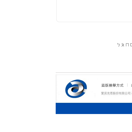
ㄅ
ㄆ
ㄇ