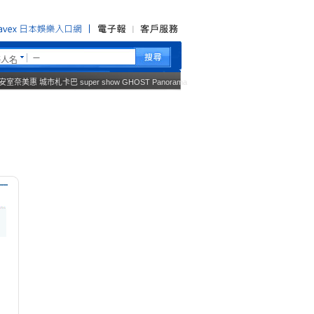
藝人名
安室奈美惠
城市札卡巴
super show
GHOST
Panorama