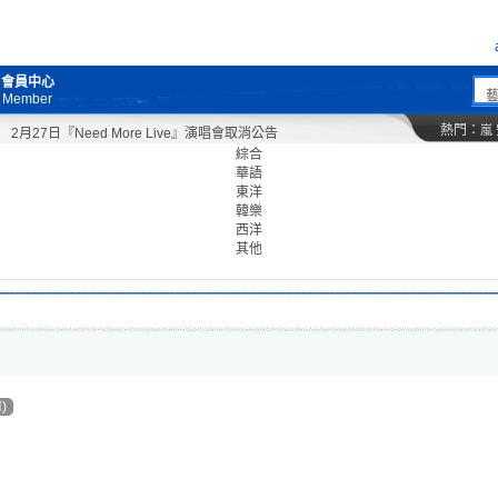
會員中心
Member
熱門：
嵐
2月27日『Need More Live』演唱會取消公告
綜合
華語
東洋
韓樂
西洋
其他
)