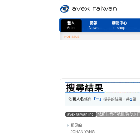
藝人
情報
購物中心
Artist
News
e-shop
HOTISSUE
依
藝人名
條件
「ㄧ」
搜尋的結果，共
1
筆
avex taiwan inc.
依照注音符號排序(ㄅㄆㄇ
楊炅翰
JOHAN YANG