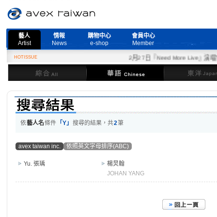
藝人
情報
購物中心
會員中心
Artist
News
e-shop
Member
HOTISSUE
2月27日『Need More Live』演唱
綜合
華語
東洋
依
藝人名
條件
「Y」
搜尋的結果，共
2
筆
avex taiwan inc.
依照英文字母排序(ABC)
Yu. 張瑀
楊炅翰
JOHAN YANG