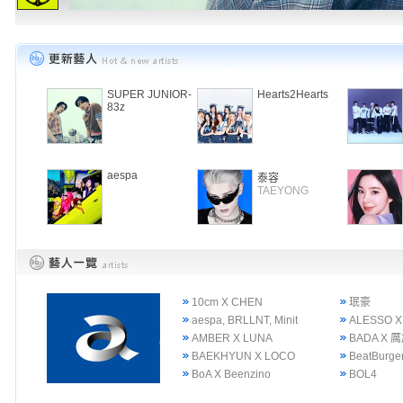
SUPER JUNIOR-
Hearts2Hearts
83z
aespa
泰容
TAEYONG
10cm X CHEN
珉豪
aespa, BRLLNT, Minit
ALESSO X
AMBER X LUNA
BADA X 
BAEKHYUN X LOCO
BeatBurge
BoA X Beenzino
BOL4