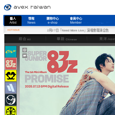
藝人
情報
購物中心
會員中心
Artist
News
e-shop
Member
HOTISSUE
2月27日『Need More Live』演唱會取消公告
綜合
華語
東洋