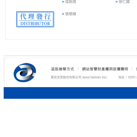
成始璄
徐仁國
張根碩