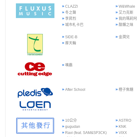
CLAZZI
W&Whale
冬之聲
艾力克斯
李昇烈
我的瑪莉
城市札卡巴
酷懶之味
SIDE-B
金潤兒
摩天輪
嘴霸
After School
橙子焦糖
10公分
ASTRO
gugudan
KNK
Ravi (feat. SAM&SP3CK)
VIXX