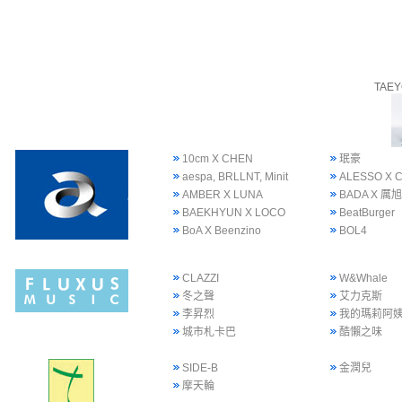
TAE
10cm X CHEN
珉豪
aespa, BRLLNT, Minit
ALESSO X 
AMBER X LUNA
BADA X 厲旭
BAEKHYUN X LOCO
BeatBurger
BoA X Beenzino
BOL4
CLAZZI
W&Whale
冬之聲
艾力克斯
李昇烈
我的瑪莉阿
城市札卡巴
酷懶之味
SIDE-B
金潤兒
摩天輪