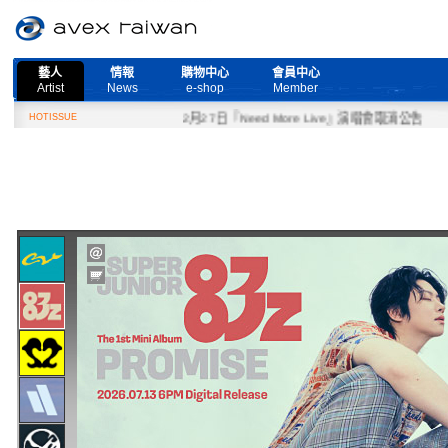
藝人
情報
購物中心
會員中心
Artist
News
e-shop
Member
HOTISSUE
2月27日『Need More Live』演唱會取消公告