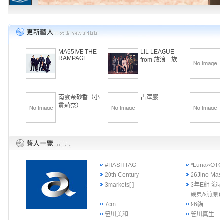
MA55IVE THE
LIL LEAGUE
RAMPAGE
from 放浪一族
南雲奈砂香（小
古澤巖
貫莉奈）
#HASHTAG
*Luna×OT
20th Century
26Jino Ma
3markets[ ]
3年E組 演
磯貝&前原
7cm
96貓
笹川美和
笹川真生