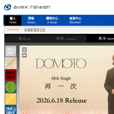
藝人
情報
購物中心
會員中心
Artist
News
e-shop
Member
e Live』演唱會取消公告
HOTISSUE
綜合
華語
東洋