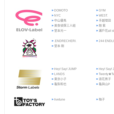
DOMOTO
GYM
NYC
WEST.
中山優馬
手越增田
美食偵探三人組
剛 紫
堂本光一
瀨戶花all st
.ENDRECHERI.
244 ENDLI
堂本 剛
Hey! Say! JUMP
Hey! Say
LANDS
Twenty★T
東京小子
浪花男子
龜梨和也
龜與山P
livetune
柚子