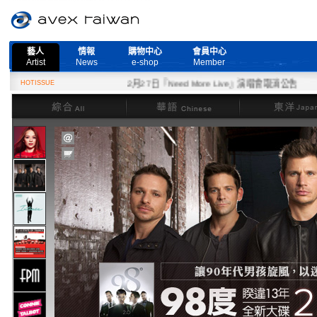
藝人
情報
購物中心
會員中心
Artist
News
e-shop
Member
HOTISSUE
2月27日『Need More Live』演唱會取消公告
綜合
華語
東洋