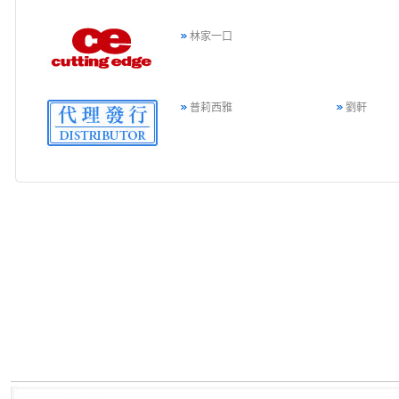
林家一口
普莉西雅
劉軒