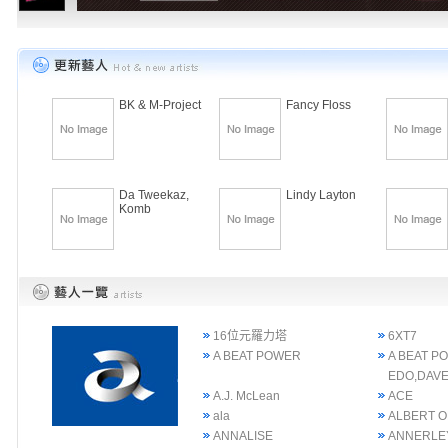
BK & M-Project
Fancy Floss
Da Tweekaz,
Lindy Layton
Komb
16位元羅力塔
6XT7
A BEAT POWER
A BEAT P
EDO,DAVE
A.J. McLean
ACE
ala
ALBERT 
ANNALISE
ANNERLE