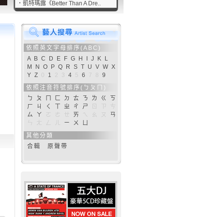
‧
凱特瑪露《Better Than A Dre..
依照英文字母排序(ABC)
A
B
C
D
E
F
G
H
I
J
K
L
M
N
O
P
Q
R
S
T
U
V
W
X
Y
Z
0
1
2
3
4
5
6
7
8
9
依照注音符號排序(ㄅㄆㄇ)
ㄅ
ㄆ
ㄇ
ㄈ
ㄉ
ㄊ
ㄋ
ㄌ
ㄍ
ㄎ
ㄏ
ㄐ
ㄑ
ㄒ
ㄓ
ㄔ
ㄕ
ㄖ
ㄗ
ㄘ
ㄙ
ㄚ
ㄛ
ㄜ
ㄝ
ㄞ
ㄟ
ㄠ
ㄡ
ㄢ
ㄣ
ㄤ
ㄥ
ㄦ
ㄧ
ㄨ
ㄩ
其他分類
合輯
原聲帶