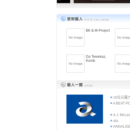
BK & M-Project
Da Tweekaz,
Komb
16位元羅
A BEAT 
A.J. McLe
ala
ANNALIS