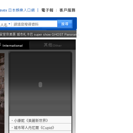
藝人名
安室奈美惠
城市札卡巴
super show
GHOST
Panorama
西洋
其他
‧
小康妮《美麗新世界》
‧
城市琴人丹尼爾《Cupid》