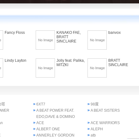
Fancy Floss
KANAKO FAE,
banvox
BRATT
SINCLAIRE
Lindy Layton
Jolly feat. Palika,
BRATT
MITZKI
SINCLAIRE
力塔
6XT7
98度
POWER
A BEAT POWER FEAT.
A BEAT SISTERS
EDO,DAVE & DOMINO
an
ACE
ACE WARRIORS
ALBERT ONE
ALEPH
E
ANNERLEY GORDON
atb