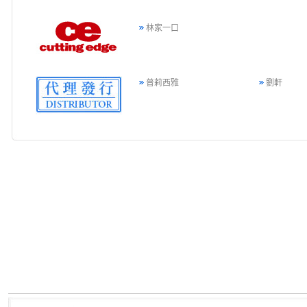
林家一口
普莉西雅
劉軒