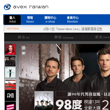
藝人
情報
購物中心
會員中心
Artist
News
e-shop
Member
HOTISSUE
2月27日『Need More Live』演唱會取消公告
綜合
華語
東洋