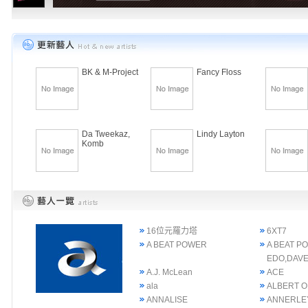
BK & M-Project
Fancy Floss
Da Tweekaz,
Lindy Layton
Komb
16位元羅力塔
6XT7
A BEAT POWER
A BEAT P
EDO,DAVE
A.J. McLean
ACE
ala
ALBERT 
ANNALISE
ANNERLE