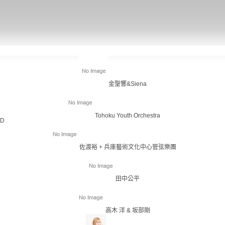
金聖響&Siena
Tohoku Youth Orchestra
ID
佐渡裕 + 兵庫藝術文化中心管弦樂團
田中公平
高木 洋 & 坂部剛