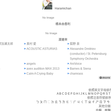
Haramichan
橋本由香利
渡邊崇
 葉加瀨太郎
奥村 愛
舘野 泉
ACOUSTIC ASTURIAS
Alexandre Dmitriev
(conductor) / St. Petersburg
Symphony Orchestra
angels
AniVoice
S
avex audition MAX 2013
Barnes & Siena
Calm A Crying Baby
chamrass
依照英文字母排序(
A
B
C
D
E
F
G
H
I
J
K
L
M
N
O
P
Q
R
S
T
依照注音符號排序
ㄅ
ㄆ
ㄇ
ㄈ
ㄉ
ㄊ
ㄋ
ㄌ
ㄍ
ㄎ
ㄏ
ㄐ
ㄑ
ㄒ
ㄓ
ㄔ
ㄕ
ㄖ
ㄗ
ㄘ
其他分類
合輯
原聲