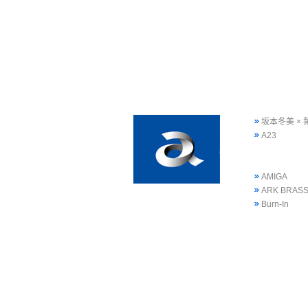
坂本冬美 ×
A23
AMIGA
ARK BRAS
Burn-In