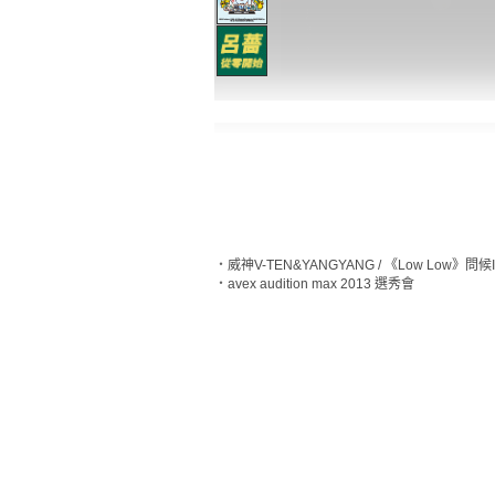
‧
威神V-TEN&YANGYANG / 《Low Low》問候
‧
avex audition max 2013 選秀會