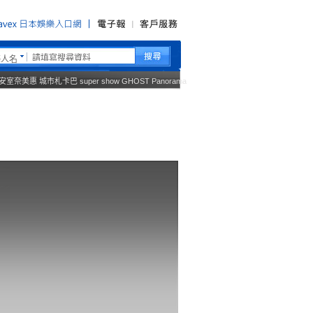
藝人名
安室奈美惠
城市札卡巴
super show
GHOST
Panorama