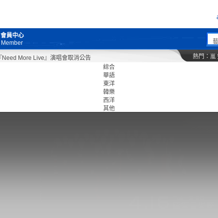
會員中心
Member
熱門：
嵐
d More Live』演唱會取消公告
綜合
華語
東洋
韓樂
西洋
其他