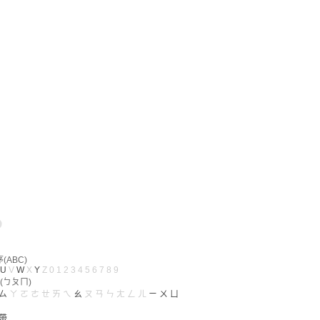
ABC)
U
V
W
X
Y
Z
0
1
2
3
4
5
6
7
8
9
(ㄅㄆㄇ)
ㄙ
ㄚ
ㄛ
ㄜ
ㄝ
ㄞ
ㄟ
ㄠ
ㄡ
ㄢ
ㄣ
ㄤ
ㄥ
ㄦ
ㄧ
ㄨ
ㄩ
帶