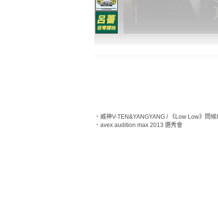
‧
威神V-TEN&YANGYANG / 《Low Low》問候
‧
avex audition max 2013 選秀會