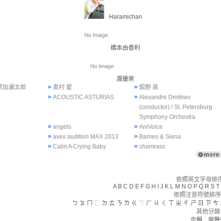
Haramichan
橋本由香利
渡邊崇
 葉加瀨太郎
奥村 愛
舘野 泉
ACOUSTIC ASTURIAS
Alexandre Dmitriev
(conductor) / St. Petersburg
Symphony Orchestra
angels
AniVoice
S
avex audition MAX 2013
Barnes & Siena
Calm A Crying Baby
chamrass
依照英文字母排序(
A
B
C
D
E
F
G
H
I
J
K
L
M
N
O
P
Q
R
S
T
依照注音符號排序
ㄅ
ㄆ
ㄇ
ㄈ
ㄉ
ㄊ
ㄋ
ㄌ
ㄍ
ㄎ
ㄏ
ㄐ
ㄑ
ㄒ
ㄓ
ㄔ
ㄕ
ㄖ
ㄗ
ㄘ
其他分類
合輯
原聲