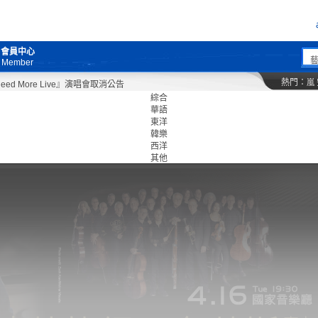
會員中心
Member
熱門：
嵐
More Live』演唱會取消公告
綜合
華語
東洋
韓樂
西洋
其他