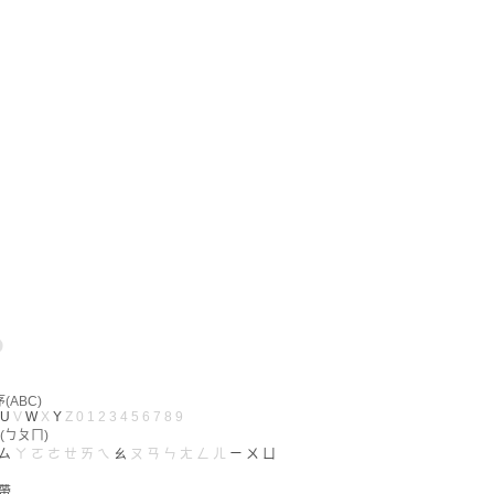
ABC)
U
V
W
X
Y
Z
0
1
2
3
4
5
6
7
8
9
(ㄅㄆㄇ)
ㄙ
ㄚ
ㄛ
ㄜ
ㄝ
ㄞ
ㄟ
ㄠ
ㄡ
ㄢ
ㄣ
ㄤ
ㄥ
ㄦ
ㄧ
ㄨ
ㄩ
帶