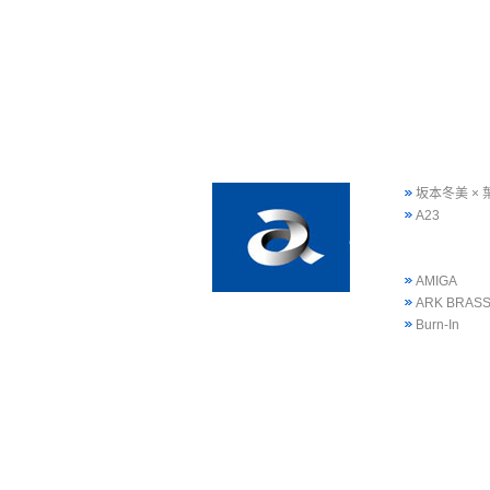
坂本冬美 ×
A23
AMIGA
ARK BRAS
Burn-In