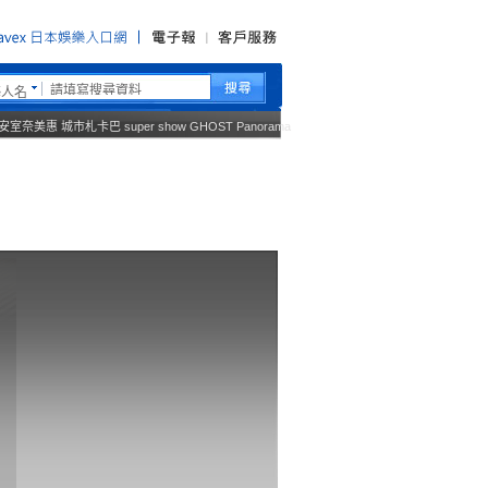
藝人名
安室奈美惠
城市札卡巴
super show
GHOST
Panorama