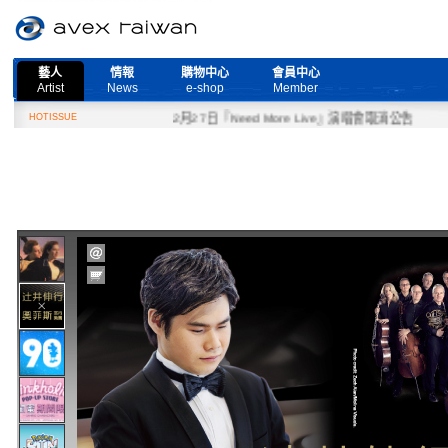
藝人
情報
購物中心
會員中心
Artist
News
e-shop
Member
HOTISSUE
2月27日『Need More Live』演唱會取消公告