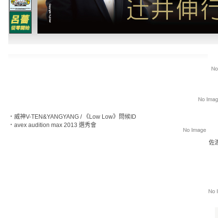
‧
威神V-TEN&YANGYANG / 《Low Low》問候ID
‧
avex audition max 2013 選秀會
佐