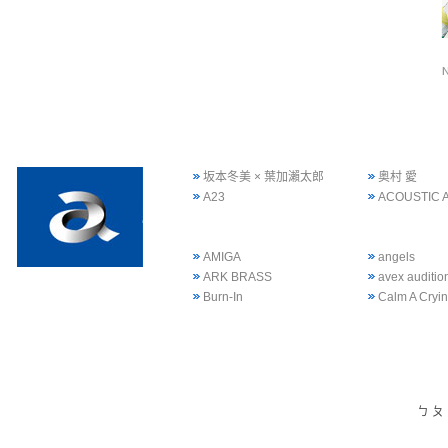
坂本冬美 × 葉加瀨太郎
奥村 愛
A23
ACOUSTIC 
AMIGA
angels
ARK BRASS
avex auditi
Burn-In
Calm A Cryi
ㄅ
ㄆ