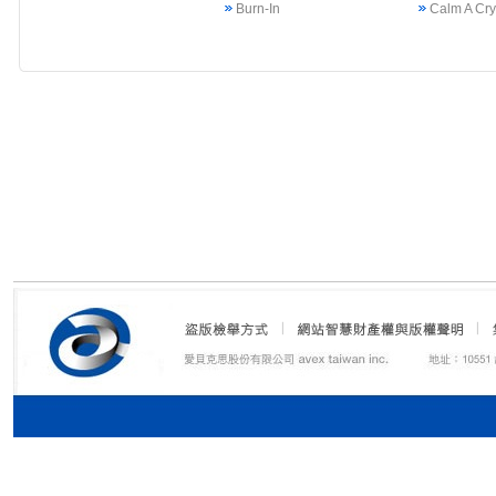
Burn-In
Calm A Cr