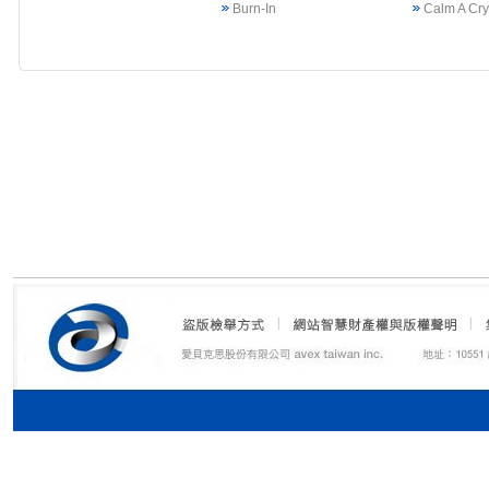
Burn-In
Calm A Cr