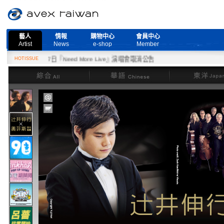
藝人
情報
購物中心
會員中心
Artist
News
e-shop
Member
HOTISSUE
2月27日『Need More Live』演唱會取消公告
綜合
華語
東洋