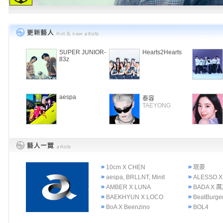
SUPER JUNIOR-
Hearts2Hearts
83z
aespa
泰容
TAEYONG
10cm X CHEN
珉豪
aespa, BRLLNT, Minit
ALESSO X
AMBER X LUNA
BADA X 
BAEKHYUN X LOCO
BeatBurge
BoA X Beenzino
BOL4