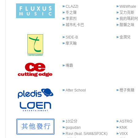
CLAZZI
W&Whale
冬之聲
艾力克斯
李昇烈
我的瑪莉
城市札卡巴
酷懶之味
SIDE-B
金潤兒
摩天輪
嘴霸
After School
橙子焦糖
10公分
ASTRO
gugudan
KNK
Ravi (feat. SAM&SP3CK)
VIXX