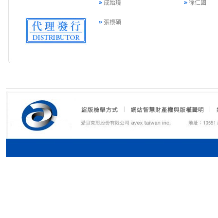
成始璄
徐仁國
張根碩