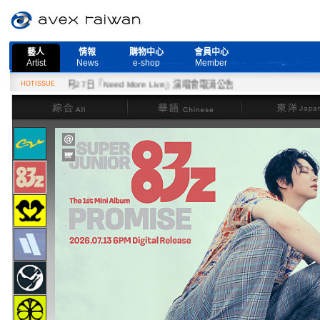
藝人
情報
購物中心
會員中心
Artist
News
e-shop
Member
HOTISSUE
2月27日『Need More Live』演唱會取消公告
綜合
華語
東洋