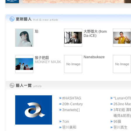
珀
大野雄大 (from
Da-iCE)
Nanatsukaze
猴子把戲
MONKEY MAJIK
#HASHTAG
*Luna×OT
20th Century
26Jino Ma
3markets[ ]
3年E組 演
磯貝&前原
7cm
96貓
笹川美和
笹川真生