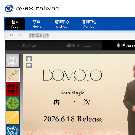
藝人
情報
購物中心
會員中心
Artist
News
e-shop
Member
Live』演唱會取消公告
HOTISSUE
綜合
華語
東洋