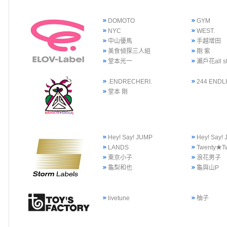
DOMOTO
GYM
NYC
WEST.
中山優馬
手越增田
美食偵探三人組
剛 紫
堂本光一
瀨戶花all st
.ENDRECHERI.
244 ENDLI
堂本 剛
Hey! Say! JUMP
Hey! Say
LANDS
Twenty★T
東京小子
浪花男子
龜梨和也
龜與山P
livetune
柚子