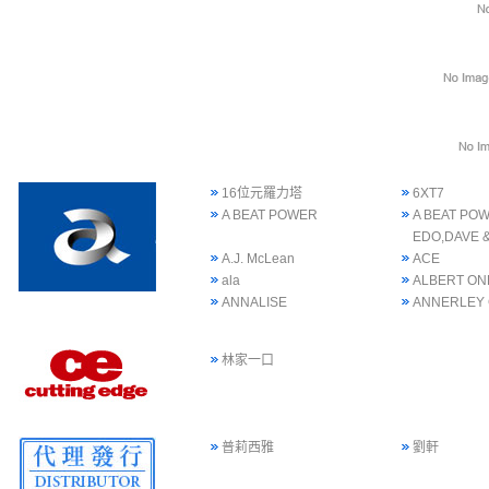
16位元羅力塔
6XT7
A BEAT POWER
A BEAT POW
EDO,DAVE 
A.J. McLean
ACE
ala
ALBERT ON
ANNALISE
ANNERLEY
林家一口
普莉西雅
劉軒