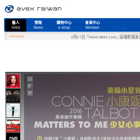
藝人
情報
購物中心
會員中心
Artist
News
e-shop
Member
HOTISSUE
2月27日『Need More Live』演唱會取消公告