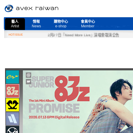
藝人
情報
購物中心
會員中心
Artist
News
e-shop
Member
HOTISSUE
2月27日『Need More Live』演唱會取消公告