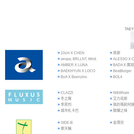
TAE
10cm X CHEN
珉豪
aespa, BRLLNT, Minit
ALESSO X 
AMBER X LUNA
BADA X 厲旭
BAEKHYUN X LOCO
BeatBurger
BoA X Beenzino
BOL4
CLAZZI
W&Whale
冬之聲
艾力克斯
李昇烈
我的瑪莉阿
城市札卡巴
酷懶之味
SIDE-B
金潤兒
摩天輪