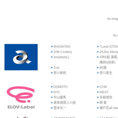
#HASHTAG
*Luna×OTO
20th Century
26Jino Mas
3markets[ ]
3年E組 演唱
磯貝&前原)
7cm
96貓
笹川美和
笹川真生
DOMOTO
GYM
NYC
WEST.
中山優馬
手越增田
美食偵探三人組
剛 紫
堂本光一
瀨戶花all sta