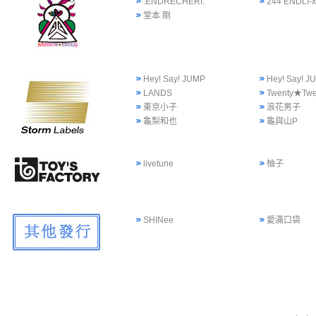
.ENDRECHERI.
244 ENDLI-x
堂本 剛
Hey! Say! JUMP
Hey! Say!
LANDS
Twenty★Twe
東京小子
浪花男子
龜梨和也
龜與山P
livetune
柚子
SHINee
愛滿口袋