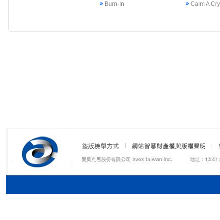
Burn-In
Calm A Cr