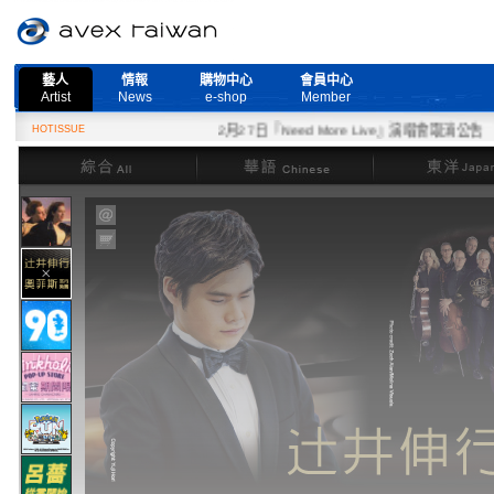
藝人
情報
購物中心
會員中心
Artist
News
e-shop
Member
HOTISSUE
2月27日『Need More Live』演唱會取消公告
綜合
華語
東洋