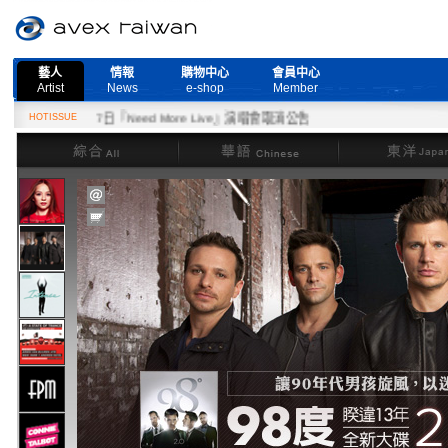
藝人
情報
購物中心
會員中心
Artist
News
e-shop
Member
HOTISSUE
2月27日『Need More Live』演唱會取消公告
綜合
華語
東洋