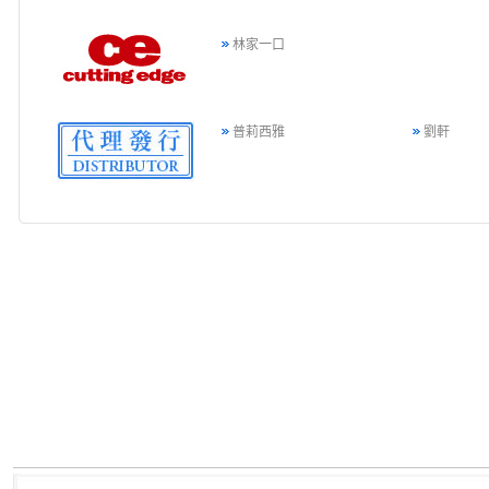
林家一口
普莉西雅
劉軒