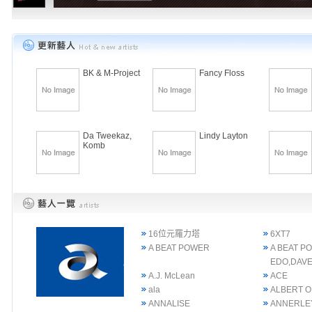
BK & M-Project
Fancy Floss
Da Tweekaz,
Lindy Layton
Komb
16位元羅力塔
6XT7
A BEAT POWER
A BEAT P
EDO,DAVE
A.J. McLean
ACE
ala
ALBERT 
ANNALISE
ANNERLE