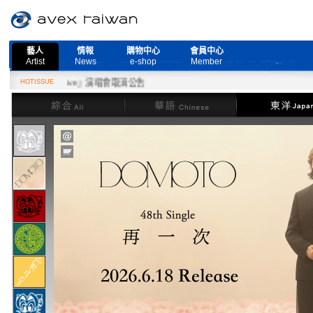
藝人
情報
購物中心
會員中心
Artist
News
e-shop
Member
More Live』演唱會取消公告
HOTISSUE
綜合
華語
東洋