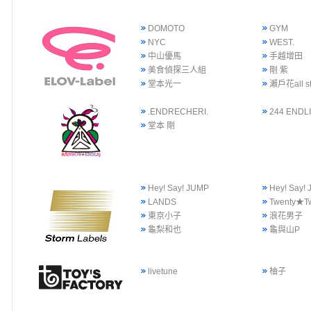
DOMOTO
GYM
NYC
WEST.
中山優馬
手越增田
美食偵探三人組
剛 紫
堂本光一
瀨戶花all st
.ENDRECHERI.
244 ENDLI
堂本 剛
Hey! Say! JUMP
Hey! Say
LANDS
Twenty★T
東京小子
浪花男子
龜梨和也
龜與山P
livetune
柚子