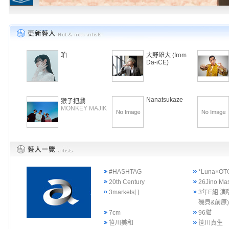
珀
大野雄大 (from
Da-iCE)
Nanatsukaze
猴子把戲
MONKEY MAJIK
#HASHTAG
*Luna×OT
20th Century
26Jino Ma
3markets[ ]
3年E組 演
磯貝&前原
7cm
96貓
笹川美和
笹川真生