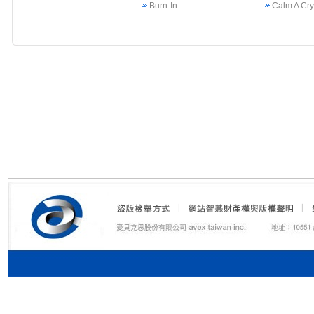
Burn-In
Calm A Cr