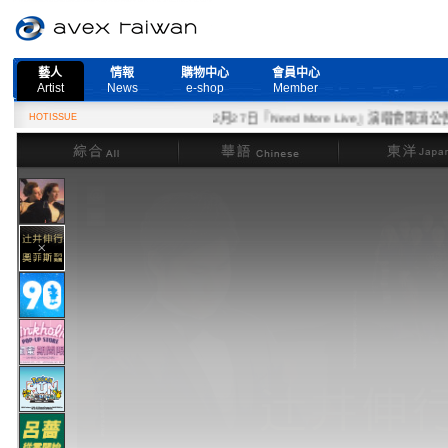
藝人
情報
購物中心
會員中心
Artist
News
e-shop
Member
HOTISSUE
2月27日『Need More Live』演唱會取消公告
綜合
華語
東洋