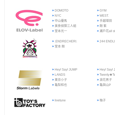
DOMOTO
GYM
NYC
WEST.
中山優馬
手越增田
美食偵探三人組
剛 紫
堂本光一
瀨戶花all st
.ENDRECHERI.
244 ENDLI
堂本 剛
Hey! Say! JUMP
Hey! Say
LANDS
Twenty★T
東京小子
浪花男子
龜梨和也
龜與山P
livetune
柚子