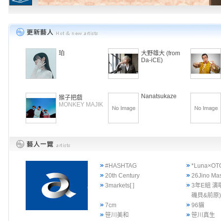
珀
大野雄大 (from
Da-iCE)
Nanatsukaze
猴子把戲
MONKEY MAJIK
#HASHTAG
*Luna×OT
20th Century
26Jino Ma
3markets[ ]
3年E組 演
磯貝&前原
7cm
96貓
笹川美和
笹川真生