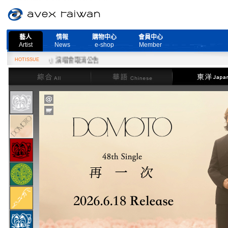
藝人
情報
購物中心
會員中心
Artist
News
e-shop
Member
re Live』演唱會取消公告
HOTISSUE
綜合
華語
東洋