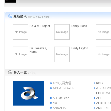
BK & M-Project
Fancy Floss
Da Tweekaz,
Lindy Layton
Komb
16位元羅力塔
6XT7
A BEAT POWER
A BEAT P
EDO,DAVE
A.J. McLean
ACE
ala
ALBERT 
ANNALISE
ANNERLE