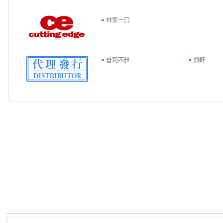
林家一口
普莉西雅
劉軒