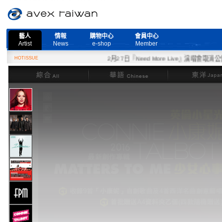
藝人
情報
購物中心
會員中心
Artist
News
e-shop
Member
HOTISSUE
2月27日『Need More Live』演唱會取消公告
綜合
華語
東洋