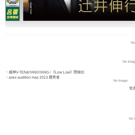
‧
威神V-TEN&YANGYANG / 《Low Low》問候ID
‧
avex audition max 2013 選秀會
佐