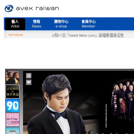
藝人
情報
購物中心
會員中心
Artist
News
e-shop
Member
HOTISSUE
2月27日『Need More Live』演唱會取消公告