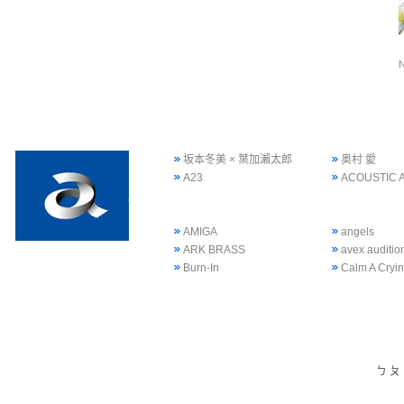
坂本冬美 × 葉加瀨太郎
奥村 愛
A23
ACOUSTIC 
AMIGA
angels
ARK BRASS
avex auditi
Burn-In
Calm A Cryi
ㄅ
ㄆ