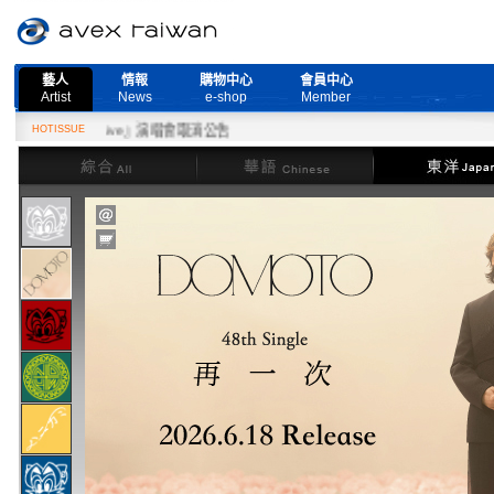
藝人
情報
購物中心
會員中心
Artist
News
e-shop
Member
More Live』演唱會取消公告
HOTISSUE
綜合
華語
東洋