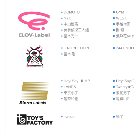
DOMOTO
GYM
NYC
WEST.
中山優馬
手越增田
美食偵探三人組
剛 紫
堂本光一
瀨戶花all st
.ENDRECHERI.
244 ENDLI
堂本 剛
Hey! Say! JUMP
Hey! Say
LANDS
Twenty★T
東京小子
浪花男子
龜梨和也
龜與山P
livetune
柚子