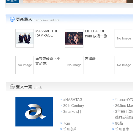
MA55IVE THE
LIL LEAGUE
RAMPAGE
from 放浪一族
南雲奈砂香（小
古澤巖
貫莉奈）
#HASHTAG
*Luna×OT
20th Century
26Jino Ma
3markets[ ]
3年E組 演
磯貝&前原
7cm
96貓
笹川美和
笹川真生