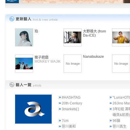
珀
大野雄大 (from
Da-iCE)
Nanatsukaze
猴子把戲
MONKEY MAJIK
#HASHTAG
*Luna×OT
20th Century
26Jino Ma
3markets[ ]
3年E組 演
磯貝&前原
7cm
96貓
笹川美和
笹川真生