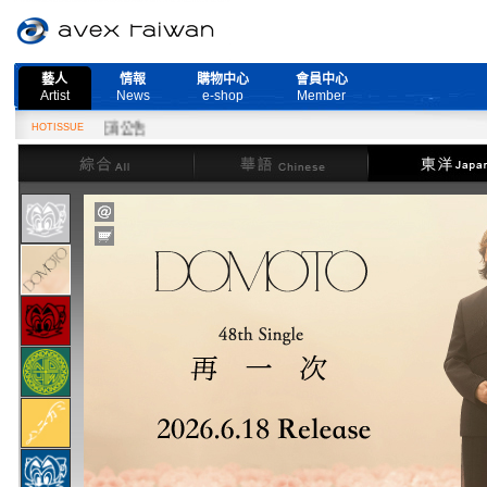
藝人
情報
購物中心
會員中心
Artist
News
e-shop
Member
』演唱會取消公告
HOTISSUE
綜合
華語
東洋