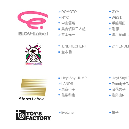
DOMOTO
GYM
NYC
WEST.
中山優馬
手越增田
美食偵探三人組
剛 紫
堂本光一
瀨戶花all st
.ENDRECHERI.
244 ENDLI
堂本 剛
Hey! Say! JUMP
Hey! Say
LANDS
Twenty★T
東京小子
浪花男子
龜梨和也
龜與山P
livetune
柚子