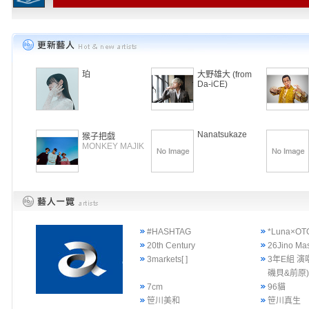
珀
大野雄大 (from
Da-iCE)
Nanatsukaze
猴子把戲
MONKEY MAJIK
#HASHTAG
*Luna×OT
20th Century
26Jino Ma
3markets[ ]
3年E組 演
磯貝&前原
7cm
96貓
笹川美和
笹川真生