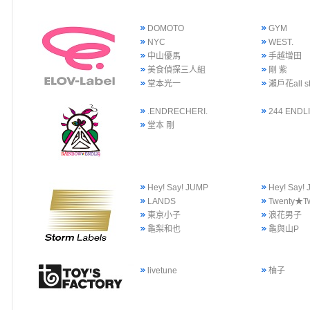
DOMOTO
GYM
NYC
WEST.
中山優馬
手越增田
美食偵探三人組
剛 紫
堂本光一
瀨戶花all st
.ENDRECHERI.
244 ENDLI
堂本 剛
Hey! Say! JUMP
Hey! Say
LANDS
Twenty★T
東京小子
浪花男子
龜梨和也
龜與山P
livetune
柚子